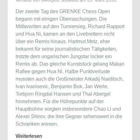
Verfasst von Georgios Souleidis am
25. März 2016
.
Der zweite Tag des GRENKE Chess Open
begann mit einigen Überraschungen. Die
Mitfavoriten auf den Turniersieg, Richard Rapport
und Hua Ni, kamen an den Livebrettern nicht
über ein Remis hinaus. Hartmut Metz, eher
bekannt für seine journalistischen Tätigkeiten,
trotzte dem ungarischen Jungstar locker ein
Remis ab. Das gleiche Kunststück gelang Makan
Rafiee gegen Hua Ni. Halbe Punktverluste
mussten auch die Großmeister Arkadij Naiditsch,
Ivan Ivanisevic, Benjamin Bok, Jan Werle,
Torbjorn Ringdal Hansen und Thal Abergel
hinnehmen. Für die Höhepunkte auf der
Hauptbühne sorgten insbesondere Chao Li und
Alexei Shirov, die ihre Gegner sehenswert in die
Schranken wiesen.
Weiterlesen