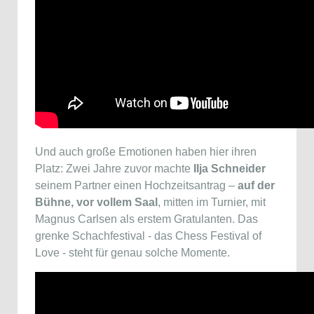
Und auch große Emotionen haben hier ihren
Platz: Zwei Jahre zuvor machte
Ilja Schneider
seinem Partner einen Hochzeitsantrag –
auf der
Bühne, vor vollem Saal
, mitten im Turnier, mit
Magnus Carlsen als erstem Gratulanten. Das
grenke Schachfestival - das Chess Festival of
Love - steht für genau solche Momente.