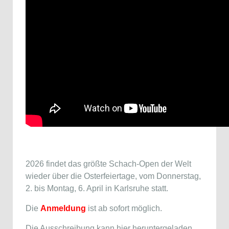
2026 findet das größte Schach-Open der Welt
wieder über die Osterfeiertage, vom Donnerstag,
2. bis Montag, 6. April in Karlsruhe statt.
Die
Anmeldung
ist ab sofort möglich.
Die Ausschreibung kann hier heruntergeladen