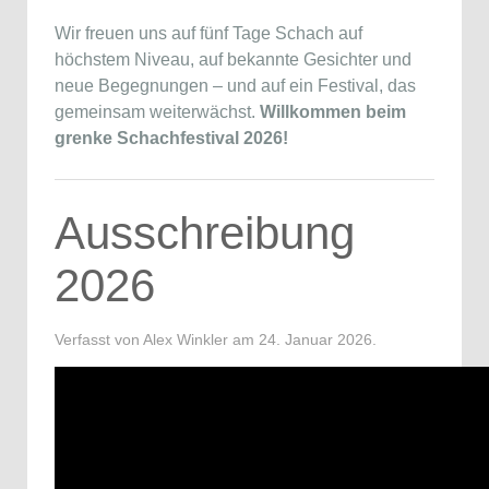
Wir freuen uns auf fünf Tage Schach auf
höchstem Niveau, auf bekannte Gesichter und
neue Begegnungen – und auf ein Festival, das
gemeinsam weiterwächst.
Willkommen beim
grenke Schachfestival 2026!
Ausschreibung
2026
Verfasst von Alex Winkler am
24. Januar 2026
.