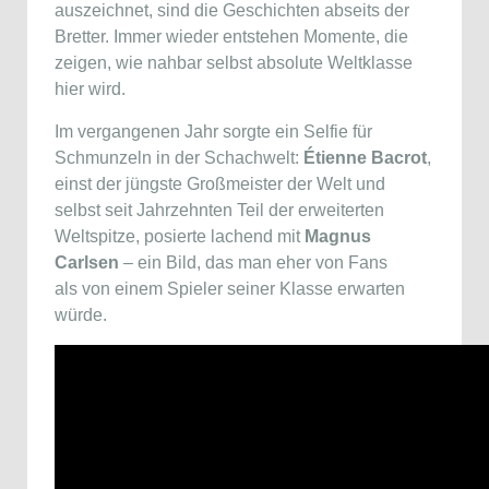
auszeichnet, sind die Geschichten abseits der
Bretter. Immer wieder entstehen Momente, die
zeigen, wie nahbar selbst absolute Weltklasse
hier wird.
Im vergangenen Jahr sorgte ein Selfie für
Schmunzeln in der Schachwelt:
Étienne Bacrot
,
einst der jüngste Großmeister der Welt und
selbst seit Jahrzehnten Teil der erweiterten
Weltspitze, posierte lachend mit
Magnus
Carlsen
– ein Bild, das man eher von Fans
als von einem Spieler seiner Klasse erwarten
würde.