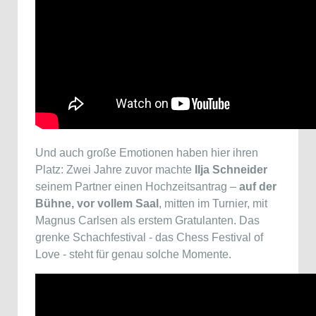
Und auch große Emotionen haben hier ihren
Platz: Zwei Jahre zuvor machte
Ilja Schneider
seinem Partner einen Hochzeitsantrag –
auf der
Bühne, vor vollem Saal
, mitten im Turnier, mit
Magnus Carlsen als erstem Gratulanten. Das
grenke Schachfestival - das Chess Festival of
Love - steht für genau solche Momente.