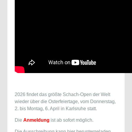
2026 findet das größte Schach-Open der Welt
wieder über die Osterfeiertage, vom Donnerstag,
2. bis Montag, 6. April in Karlsruhe statt.
Die
Anmeldung
ist ab sofort möglich.
Die Ausschreibung kann hier heruntergeladen