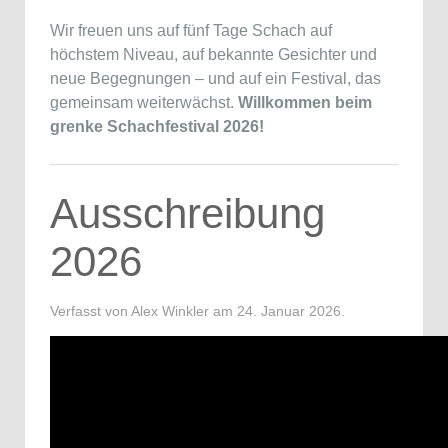
Wir freuen uns auf fünf Tage Schach auf
höchstem Niveau, auf bekannte Gesichter und
neue Begegnungen – und auf ein Festival, das
gemeinsam weiterwächst.
Willkommen beim
grenke Schachfestival 2026!
Ausschreibung
2026
Verfasst von Alex Winkler am
24. Januar 2026
.