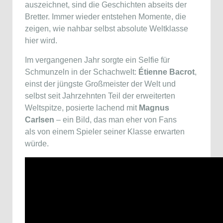
auszeichnet, sind die Geschichten abseits der
Bretter. Immer wieder entstehen Momente, die
zeigen, wie nahbar selbst absolute Weltklasse
hier wird.
Im vergangenen Jahr sorgte ein Selfie für
Schmunzeln in der Schachwelt:
Étienne Bacrot
,
einst der jüngste Großmeister der Welt und
selbst seit Jahrzehnten Teil der erweiterten
Weltspitze, posierte lachend mit
Magnus
Carlsen
– ein Bild, das man eher von Fans
als von einem Spieler seiner Klasse erwarten
würde.