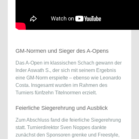
GM-Normen und Sieger des A-Opens
Das A-Open im klassischen Schach gewann der
Inder Aswath S., der sich mit seinem Ergebnis
eine GM-Norm erspielte – ebenso wie Leonardo
Costa. Insgesamt wurden im Rahmen des
Turniers fünfzehn Titelnormen erzielt.
Feierliche Siegerehrung und Ausblick
Zum Abschluss fand die feierliche Siegerehrung
statt. Turnierdirektor Sven Noppes dankte
zunächst den Sponsoren grenke und Freestyle,