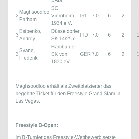
SAbt
SC
Maghsoodloo,
2
Viernheim
IRI
7.0
6
2
Parham
1934 e.V.
Esipenko,
Düsseldorfer
3
FID
7.0
6
2
Andrey
SK 14/25 e.
Hamburger
Svane,
3
SK von
GER
7.0
6
2
Frederik
1830 eV
Maghsoodloo erhält als Zweitplatzierter das
begehrte Ticket für den Freestyle Grand Slam in
Las Vegas.
Freestyle B-Open:
Im B-Turnier des Freestyle-Wettbewerb setzte