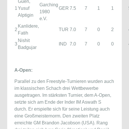
Guen,
Garching
1
Yusuf
GER
7.5
7
1
1
1980
Alptigin
e.V.
Kanlidere,
2
TUR
7.0
7
0
2
Fatih
Nishit
3
IND
7.0
7
0
0
Badgujar
A-Open:
Parallel zu den Freestyle-Turnieren wurden auch
im klassischen Schach drei Wettbewerbe
ausgetragen. Im stärksten Turnier, dem A-Open,
setzte sich am Ende der Inder IM Aswath S
durch. Er erspielte sich für seine Leistung auch
eine Großmeisternorm. Den zweiten Platz
erreichte GM Brandon Jacobson (USA). Rang