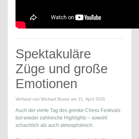
Spektakuläre
Züge und große
Emotionen
Verfasst von Michael Busse am
21. April 2025
.
Auch der vierte Tag des grenke Chess Festivals
bot wieder zahlreiche Highlights – sowohl
schachlich als auch atmosphärisch.