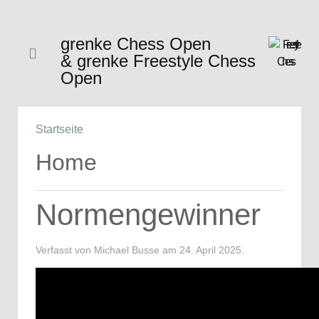
grenke Chess Open
& grenke Freestyle Chess
Open
Startseite
Home
Normengewinner
Verfasst von Michael Busse am
24. April 2025
.