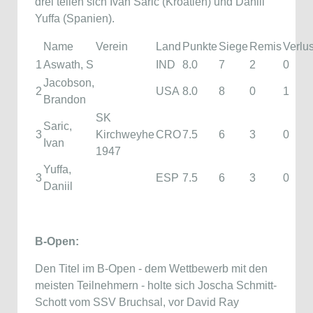
drei teilen sich Ivan Saric (Kroatien) und Daniil
Yuffa (Spanien).
Name
Verein
Land
Punkte
Siege
Remis
Verlu
1
Aswath, S
IND
8.0
7
2
0
Jacobson,
2
USA
8.0
8
0
1
Brandon
SK
Saric,
3
Kirchweyhe
CRO
7.5
6
3
0
Ivan
1947
Yuffa,
3
ESP
7.5
6
3
0
Daniil
B-Open:
Den Titel im B-Open - dem Wettbewerb mit den
meisten Teilnehmern - holte sich Joscha Schmitt-
Schott vom SSV Bruchsal, vor David Ray