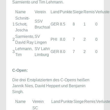
Sarmiento und Tim Lehmann.
Name
Verein
Land
Punkte
Siege
Remis
Verluste
Schmitt-
SSV
1
Schott,
GER
8.5
8
1
0
Bruchsal
Joscha
Sarmiento,
SV
2
PHI
8.0
7
2
0
David Ray
Lingen
Lehmann,
SV Lahn
3
GER
8.0
7
2
0
Tim
Limburg
C-Open:
Die drei Erstplatzierten des C-Opens heißen
Jannik Nies, David Heppert und Benjamin
Singh.
Name
Verein
Land
Punkte
Siege
Remis
Verlust
SC