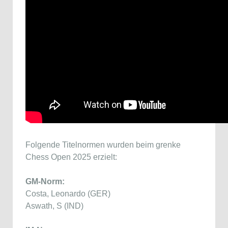
Folgende Titelnormen wurden beim grenke
Chess Open 2025 erzielt:
GM-Norm:
Costa, Leonardo (GER)
Aswath, S (IND)