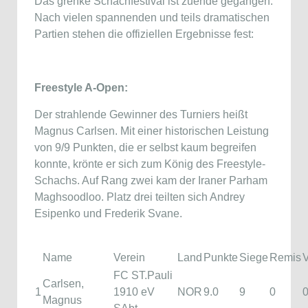
Das grenke Schachfestival ist zuende gegangen.
Nach vielen spannenden und teils dramatischen
Partien stehen die offiziellen Ergebnisse fest:
Freestyle A-Open:
Der strahlende Gewinner des Turniers heißt
Magnus Carlsen. Mit einer historischen Leistung
von 9/9 Punkten, die er selbst kaum begreifen
konnte, krönte er sich zum König des Freestyle-
Schachs. Auf Rang zwei kam der Iraner Parham
Maghsoodloo. Platz drei teilten sich Andrey
Esipenko und Frederik Svane.
Name
Verein
Land
Punkte
Siege
Remis
V
FC ST.Pauli
Carlsen,
1
1910 eV
NOR
9.0
9
0
Magnus