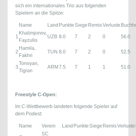
sich ein internationales Trio aus folgenden
Spielern an die Spitze:
Name
Land
Punkte
Siege
Remis
Verluste
Buchh
Khalimjonov,
1
UZB
8.0
7
2
0
56.0
Fayzullo
Hamila,
2
TUN
8.0
7
2
0
52.5
Fakhri
Tonoyan,
3
ARM
7.5
7
1
1
51.0
Tigran
Freestyle C-Open:
Im C-Wettbewerb landeten folgende Spieler auf
dem Podest:
Name
Verein
Land
Punkte
Siege
Remis
Verluste
SC