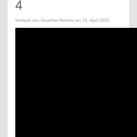
4
Verfasst von Jonathan Reichel am
21. April 2025
.