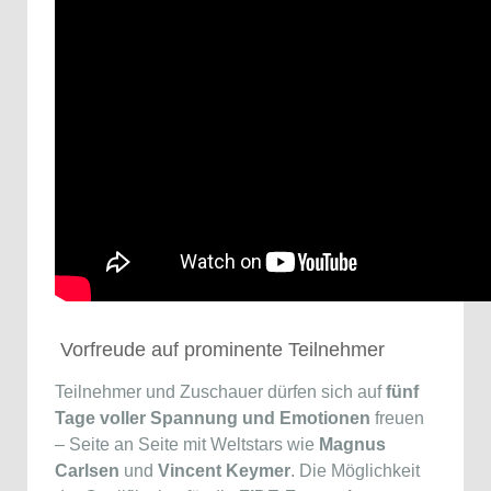
Vorfreude auf prominente Teilnehmer
Teilnehmer und Zuschauer dürfen sich auf
fünf
Tage voller Spannung und Emotionen
freuen
– Seite an Seite mit Weltstars wie
Magnus
Carlsen
und
Vincent Keymer
. Die Möglichkeit