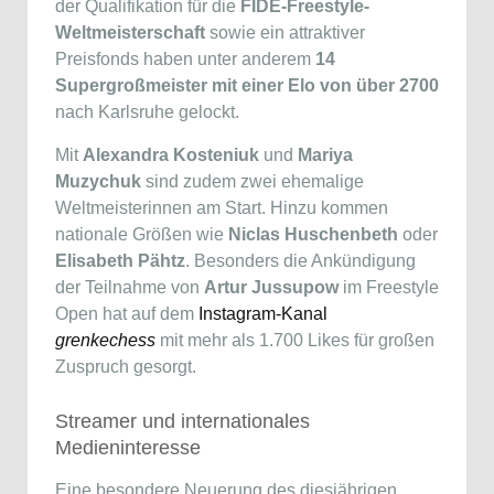
der Qualifikation für die
FIDE-Freestyle-
Weltmeisterschaft
sowie ein attraktiver
Preisfonds haben unter anderem
14
Supergroßmeister mit einer Elo von über 2700
nach Karlsruhe gelockt.
Mit
Alexandra Kosteniuk
und
Mariya
Muzychuk
sind zudem zwei ehemalige
Weltmeisterinnen am Start. Hinzu kommen
nationale Größen wie
Niclas Huschenbeth
oder
Elisabeth Pähtz
. Besonders die Ankündigung
der Teilnahme von
Artur Jussupow
im Freestyle
Open hat auf dem
Instagram-Kanal
grenkechess
mit mehr als 1.700 Likes für großen
Zuspruch gesorgt.
Streamer und internationales
Medieninteresse
Eine besondere Neuerung des diesjährigen